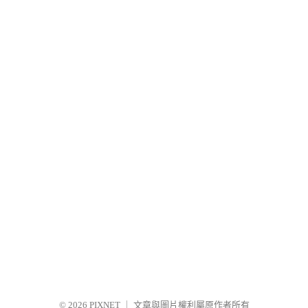
© 2026
PIXNET
｜
文章與圖片權利屬原作者所有