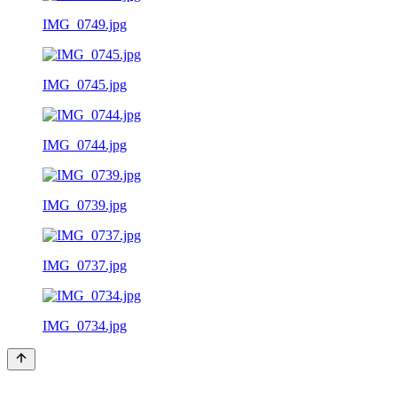
IMG_0749.jpg
IMG_0745.jpg
IMG_0744.jpg
IMG_0739.jpg
IMG_0737.jpg
IMG_0734.jpg