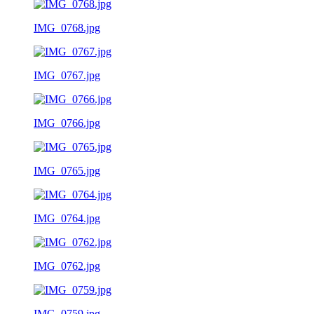
IMG_0768.jpg
IMG_0767.jpg
IMG_0766.jpg
IMG_0765.jpg
IMG_0764.jpg
IMG_0762.jpg
IMG_0759.jpg