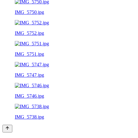
IMG_5750.jpg
IMG_5752.jpg
IMG_5751.jpg
IMG_5747.jpg
IMG_5746.jpg
IMG_5738.jpg