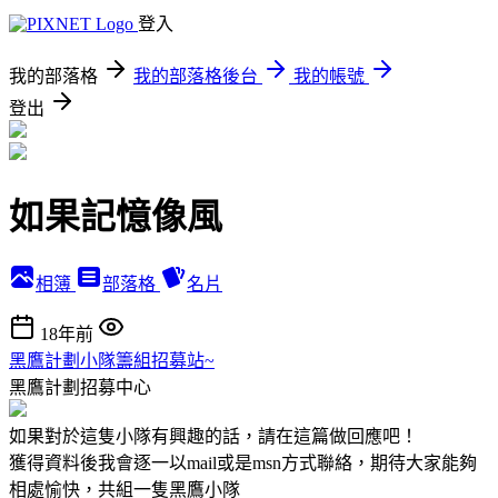
登入
我的部落格
我的部落格後台
我的帳號
登出
如果記憶像風
相簿
部落格
名片
18年前
黑鷹計劃小隊籌組招募站~
黑鷹計劃招募中心
如果對於這隻小隊有興趣的話，請在這篇做回應吧！
獲得資料後我會逐一以mail或是msn方式聯絡，期待大家能夠
相處愉快，共組一隻黑鷹小隊