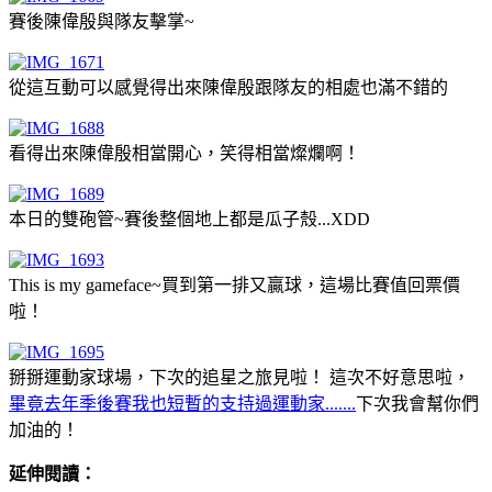
賽後陳偉殷與隊友擊掌~
從這互動可以感覺得出來陳偉殷跟隊友的相處也滿不錯的
看得出來陳偉殷相當開心，笑得相當燦爛啊！
本日的雙砲管~賽後整個地上都是瓜子殼...XDD
This is my gameface~買到第一排又贏球，這場比賽值回票價
啦！
掰掰運動家球場，下次的追星之旅見啦！ 這次不好意思啦，
畢竟去年季後賽我也短暫的支持過運動家.......
下次我會幫你們
加油的！
延伸閱讀：