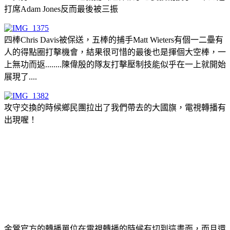
打席Adam Jones反而最後被三振
四棒Chris Davis被保送，五棒的捕手Matt Wieters有個一二壘有
人的得點圈打擊機會，結果很可惜的最後也是揮個大空棒，一
上無功而返........陳偉殷的隊友打擊壓制技能似乎在一上就開始
展現了....
攻守交換的時候鄉民團拉出了我們帶去的大國旗，電視轉播有
出現喔！
金鶯官方的轉播單位在電視轉播的時候有切到這畫面，而且還