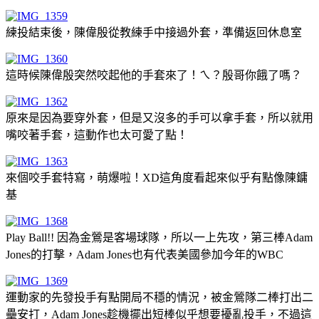
練投結束後，陳偉殷從教練手中接過外套，準備返回休息室
這時候陳偉殷突然咬起他的手套來了！ㄟ？殷哥你餓了嗎？
原來是因為要穿外套，但是又沒多的手可以拿手套，所以就用
嘴咬著手套，這動作也太可愛了點！
來個咬手套特寫，萌爆啦！XD這角度看起來似乎有點像陳鏞
基
Play Ball!! 因為金鶯是客場球隊，所以一上先攻，第三棒Adam
Jones的打擊，Adam Jones也有代表美國參加今年的WBC
運動家的先發投手有點開局不穩的情況，被金鶯隊二棒打出二
壘安打，Adam Jones趁機擺出短棒似乎想要擾亂投手，不過這