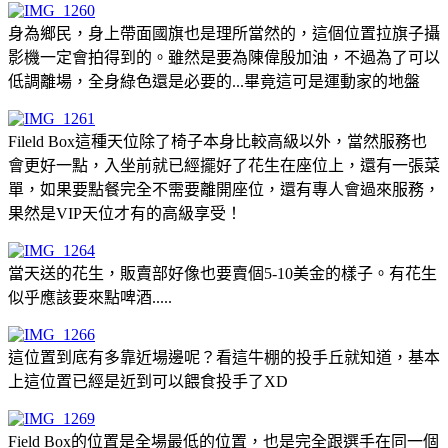
身為鄉民，身上帶面國旗也是理所當然的，這個位置拉旗子攝
影機一定會拍得到的。雖然是要為陳偉殷加油，不過為了可以
低調離場，全身綠色還是必要的...畢竟這可是運動家的地盤
Fileld Box這種天位除了椅子本身比較高級以外，當然服務也
會更好一點，入坐前就已經擺好了花生在座位上，還有一張菜
單，如果要點餐完全不需要離開座位，還有專人會過來服務，
果然是VIP天位才有的高級享受！
當天送的花生，販賣部好像也要賣個5-10美金的樣子。有花生
似乎應該要來點啤酒.....
這位置到底有多靠近場邊呢？看這牛棚的投手丘就知道，基本
上這位置已經是近到可以餵食投手了XD
Field Box的位置是全場最低的位置，也是完全跟選手在同一個