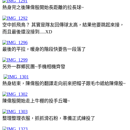
熱身完之後陳偉殷開始長距離的拉長球~
空中抓飛鳥？ 其實是隊友回傳球太高，結果他要跳起來接，
而且最後還沒接到.....XD
最後的平拉，暖身的階段快要告一段落了
另外一群鄉民團~手機相機齊發
熱身結束，陳偉殷的翻譯走向前來把帽子跟毛巾遞給陳偉殷~
陳偉殷開始走上牛棚的投手丘囉~
整理整理衣服，抓抓滑石粉，準備正式練投了