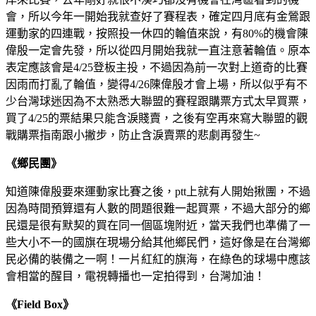
會，所以今年一開始我就查好了賽程表，確定四月底有金鶯跟
運動家的四連戰，按照投一休四的輪值來說，有80%的機會陳
偉殷一定會先發，所以從四月開始我就一直注意著輪值。原本
表定應該會是4/25登板主投，不過因為前一次對上道奇的比賽
因雨而打亂了輪值，變得4/26陳偉殷才會上場，所以似乎有不
少台灣球迷因為不太熟悉大聯盟的賽程跟購票方式太早買票，
買了4/25的票結果只能含淚賤賣，之後有空再來寫大聯盟的觀
戰購票指南跟小撇步，防止含淚賣票的悲劇再發生~
《鄉民團》
知道陳偉殷要來運動家比賽之後，ptt上就有人開始揪團，不過
因為時間預算還有人數的問題很難一起買票，不過大部分的鄉
民還是很有默契的買在同一個區塊附近，當天我們也準備了一
些大小不一的國旗在現場分給其他鄉民們，這好像是在台灣鄉
民必備的裝備之一啊！一片紅紅的旗海，在綠色的球場中應該
會相當的醒目，電視轉播也一定拍得到，台灣加油！
《Field Box》