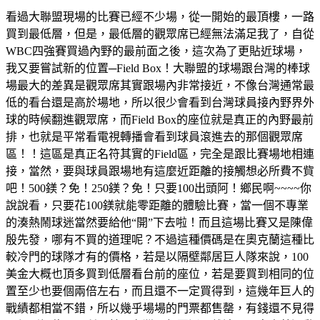
看過大聯盟現場的比賽已經不少場，從一開始的最頂樓，一路
買到最低層，但是，最低層的觀眾席已經無法滿足我了，自從
WBC四強賽買過內野的最前面之後，這次為了更貼近球場，
我又要嘗試新的位置─Field Box！大聯盟的球場跟台灣的棒球
場最大的差異是觀眾席其實跟場內非常接近，不像台灣通常最
低的看台還是高於場地，所以很少會看到台灣球員接內野界外
球的時候翻進觀眾席，而Field Box的座位就是真正的內野最前
排，也就是平常看電視轉播會看到球員滾進去的那個觀眾席
區！！這區是真正名符其實的Field區，完全是跟比賽場地相連
接，當然，要與球員跟場地有這麼近距離的接觸想必所費不貲
吧！500鎂？免！250鎂？免！只要100出頭阿！鄉民啊~~~~你
說說看，只要花100鎂就能零距離的體驗比賽，當一個不專業
的湊熱鬧球迷當然要給他“開”下去啦！而且這場比賽又是陳偉
殷先發，哪有不買的道理呢？不過這種價碼是在奧克蘭這種比
較冷門的球隊才有的價格，若是以隔壁鄰居巨人隊來說，100
美金大概也頂多買到低層看台前的座位，若是要買到相同的位
置至少也要個兩倍左右，而且還不一定買得到，這幾年巨人的
戰績都相當不錯，所以幾乎場場的門票都售罄，有錢還不見得