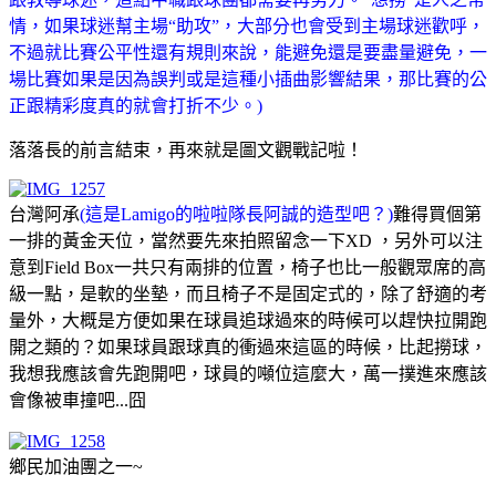
情，如果球迷幫主場“助攻”，大部分也會受到主場球迷歡呼，
不過就比賽公平性還有規則來說，能避免還是要盡量避免，一
場比賽如果是因為誤判或是這種小插曲影響結果，那比賽的公
正跟精彩度真的就會打折不少。)
落落長的前言結束，再來就是圖文觀戰記啦！
台灣阿承
(這是Lamigo的啦啦隊長阿誠的造型吧？)
難得買個第
一排的黃金天位，當然要先來拍照留念一下XD ，另外可以注
意到Field Box一共只有兩排的位置，椅子也比一般觀眾席的高
級一點，是軟的坐墊，而且椅子不是固定式的，除了舒適的考
量外，大概是方便如果在球員追球過來的時候可以趕快拉開跑
開之類的？如果球員跟球真的衝過來這區的時候，比起撈球，
我想我應該會先跑開吧，球員的噸位這麼大，萬一撲進來應該
會像被車撞吧...囧
鄉民加油團之一~