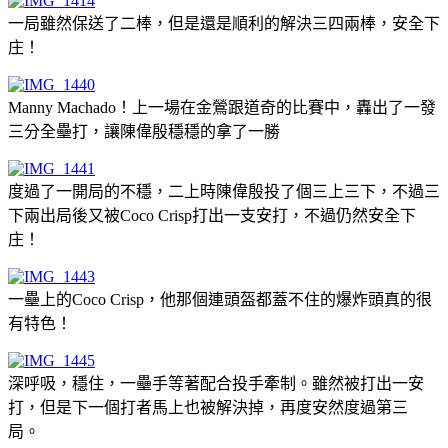
一局雖然保送了二棒，但是還是順利的解決三四兩棒，安全下
庄！
Manny Machado！上一場在金鶯跟道奇的比賽中，轟出了一發
三分全壘打，讓陳偉殷穩穩的拿了一勝
度過了一開局的不穩，二上時陳偉殷投了個三上三下，不過三
下兩出局後又被Coco Crisp打出一支安打，不過仍然安全下
庄！
一壘上的Coco Crisp，他那個連頭盔都蓋不住的爆炸頭真的很
有特色！
深呼吸，穩住，一壘手等著配合投手牽制。雖然被打出一安
打，但是下一個打者馬上也被解決掉，再度安然度過第三
局。