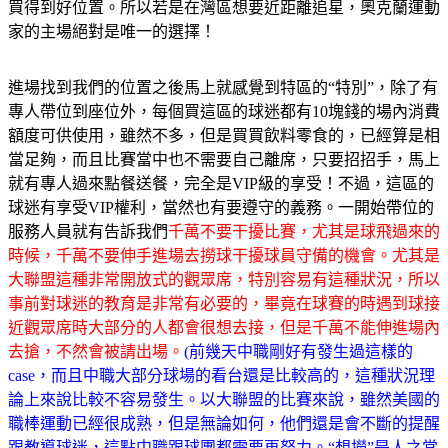
買得到好位置。所以若是在灣區想要近距離追星，奧克蘭運動
家的主場絕對是唯一的選擇！
進場找到我們的位置之後馬上就感覺到特區的“特別”，除了有
專人帶位到座位外，每個買這區的球迷都有10塊錢的場內消費
額度可供使用，雖然不多，但是買買飲料零食的，已經算是相
當足夠，而且比賽當中也不需要自己離席，只要招招手，馬上
就有專人過來點餐送餐，完全是VIP級的享受！不過，這區的
球迷有享受VIP權利，當然也有要遵守的義務。一開始帶位的
服務人員就有告訴我們
千萬不要干擾比賽，尤其是球飛過來的
時候，千萬不要伸手進場去撈球干擾球員守備的機會。尤其是
大聯盟這種非常開放式的觀眾席，特別容易有這種狀況，所以
事前對球迷的教育是非常有必要的，畢竟在球賽的時遇到球接
近觀眾席時大部分的人都會很想去接，但是千萬不能伸進場內
去搶，
不然會被請出場。
(前幾天中職剛好有發生過這樣的
case，而且中職大部分球場的看台還是比較高的，這種狀況理
論上來說比較不容易發生。以大聯盟的比賽來說，雖然美國的
職棒運動已經很成熟，但是無論如何，他們還是會不斷的提醒
跟教導球迷，這點中職跟球團都需要再努力。“想撈”是人之常