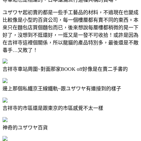
ユザワヤ起初賣的都是一些手工藝品的材料，不過現在也變成
比較像是小型的百貨公司，每一個樓層都有賣不同的東西。本
來只在麵包店買個麵包而已，後來想說每層樓都稍微的晃一下
好了，沒想到不逛還好，一逛又是一發不可收拾！或許是因為
在吉祥寺這裡個關係，所以龍貓的產品特別多，最後還是不敵
毒手
…
又敗了！
吉祥寺車站周圍~對面那家BOOK off好像是在賣二手書的
邊上那個私鐵京王線鐵軌~跟ユザワヤ有連接到的樣子
吉祥寺的市區還是跟東京的市區感覺不太一樣
神奇的ユザワヤ百貨