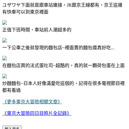
ユザワヤ下面就是跟車站連接，JR跟京王線都有，京王這邊
有快車可以到東京裡面
正值下班時間，車站前人潮超多的
一下公車之後就發現的麵包店~裡面賣的麵包還真好吃...
在麵包店買的法式蛋吐司~超酷的，真的就一顆荷包蛋在上面
炒麵麵包~日本人好像滿愛吃這個的，記得在很多電視節目裡
都有看過
《更多東京大冒險相關文章》
《東京大冒險四日目照片全記錄》