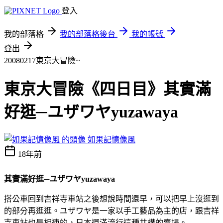
登入
我的部落格
我的部落格後台
我的帳號
登出
20080217東京大冒險~
東京大冒險《四日目》其實滿
好逛─ユザワヤyuzawaya
如果記憶像風
18年前
其實滿好逛─ユザワヤ
yuzawaya
搭公車回到吉祥寺車站之後想說時間還早，可以把早上沒逛到
的部分再逛逛。ユザワヤ是一家以手工藝品為主的店，跟吉祥
寺車站也是相連的，日本還滿流行這種共構的賣場。